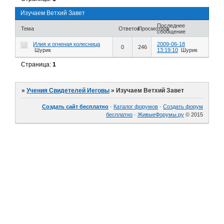
Изучаем Ветхий Завет
Последнее
Тема
Ответов
Просмотров
сообщение
Илия и огненая колесница
2009-06-18
0
246
Шурик
13:19:10
Шурик
Страница:
1
»
Учения Свидетелей Иеговы
»
Изучаем Ветхий Завет
Создать сайт бесплатно
·
Каталог форумов
·
Создать форум
бесплатно
·
ЖивыеФорумы.ру
© 2015