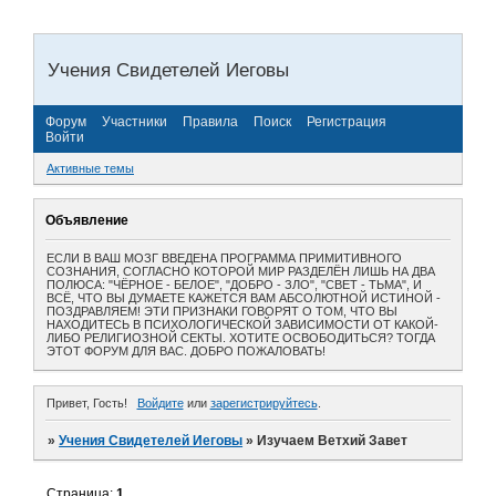
Учения Свидетелей Иеговы
Форум
Участники
Правила
Поиск
Регистрация
Войти
Активные темы
Объявление
ЕСЛИ В ВАШ МОЗГ ВВЕДЕНА ПРОГРАММА ПРИМИТИВНОГО
СОЗНАНИЯ, СОГЛАСНО КОТОРОЙ МИР РАЗДЕЛЁН ЛИШЬ НА ДВА
ПОЛЮСА: "ЧЁРНОЕ - БЕЛОЕ", "ДОБРО - ЗЛО", "СВЕТ - ТЬМА", И
ВСЁ, ЧТО ВЫ ДУМАЕТЕ КАЖЕТСЯ ВАМ АБСОЛЮТНОЙ ИСТИНОЙ -
ПОЗДРАВЛЯЕМ! ЭТИ ПРИЗНАКИ ГОВОРЯТ О ТОМ, ЧТО ВЫ
НАХОДИТЕСЬ В ПСИХОЛОГИЧЕСКОЙ ЗАВИСИМОСТИ ОТ КАКОЙ-
ЛИБО РЕЛИГИОЗНОЙ СЕКТЫ. ХОТИТЕ ОСВОБОДИТЬСЯ? ТОГДА
ЭТОТ ФОРУМ ДЛЯ ВАС. ДОБРО ПОЖАЛОВАТЬ!
Привет, Гость!
Войдите
или
зарегистрируйтесь
.
»
Учения Свидетелей Иеговы
»
Изучаем Ветхий Завет
Страница:
1