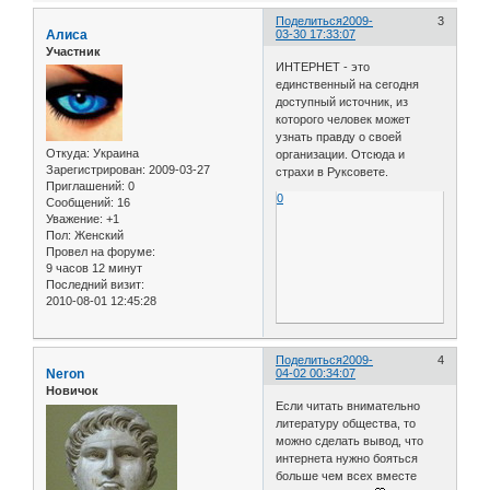
Поделиться
2009-
3
Алиса
03-30 17:33:07
Участник
ИНТЕРНЕТ - это
единственный на сегодня
доступный источник, из
которого человек может
узнать правду о своей
Откуда:
Украина
организации. Отсюда и
Зарегистрирован
: 2009-03-27
страхи в Руксовете.
Приглашений:
0
0
Сообщений:
16
Уважение:
+1
Пол:
Женский
Провел на форуме:
9 часов 12 минут
Последний визит:
2010-08-01 12:45:28
Поделиться
2009-
4
Neron
04-02 00:34:07
Новичок
Если читать внимательно
литературу общества, то
можно сделать вывод, что
интернета нужно бояться
больше чем всех вместе