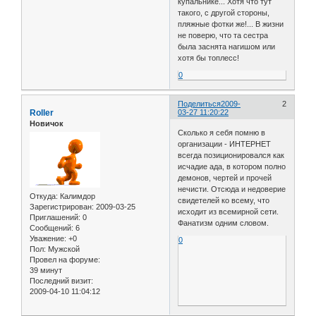
купальнике... Хотя что тут
такого, с другой стороны,
пляжные фотки же!... В жизни
не поверю, что та сестра
была заснята нагишом или
хотя бы топлесс!
0
Поделиться
2009-
2
Roller
03-27 11:20:22
Новичок
Сколько я себя помню в
организации - ИНТЕРНЕТ
всегда позиционировался как
исчадие ада, в котором полно
демонов, чертей и прочей
нечисти. Отсюда и недоверие
Откуда:
Калимдор
свидетелей ко всему, что
Зарегистрирован
: 2009-03-25
исходит из всемирной сети.
Приглашений:
0
Фанатизм одним словом.
Сообщений:
6
Уважение:
+0
0
Пол:
Мужской
Провел на форуме:
39 минут
Последний визит:
2009-04-10 11:04:12