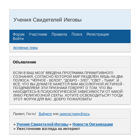
Учения Свидетелей Иеговы
Форум
Участники
Правила
Поиск
Регистрация
Войти
Активные темы
Объявление
ЕСЛИ В ВАШ МОЗГ ВВЕДЕНА ПРОГРАММА ПРИМИТИВНОГО
СОЗНАНИЯ, СОГЛАСНО КОТОРОЙ МИР РАЗДЕЛЁН ЛИШЬ НА ДВА
ПОЛЮСА: "ЧЁРНОЕ - БЕЛОЕ", "ДОБРО - ЗЛО", "СВЕТ - ТЬМА", И
ВСЁ, ЧТО ВЫ ДУМАЕТЕ КАЖЕТСЯ ВАМ АБСОЛЮТНОЙ ИСТИНОЙ -
ПОЗДРАВЛЯЕМ! ЭТИ ПРИЗНАКИ ГОВОРЯТ О ТОМ, ЧТО ВЫ
НАХОДИТЕСЬ В ПСИХОЛОГИЧЕСКОЙ ЗАВИСИМОСТИ ОТ КАКОЙ-
ЛИБО РЕЛИГИОЗНОЙ СЕКТЫ. ХОТИТЕ ОСВОБОДИТЬСЯ? ТОГДА
ЭТОТ ФОРУМ ДЛЯ ВАС. ДОБРО ПОЖАЛОВАТЬ!
Привет, Гость!
Войдите
или
зарегистрируйтесь
.
»
Учения Свидетелей Иеговы
»
Новости Организации
»
Ужесточение взгляда на интернет