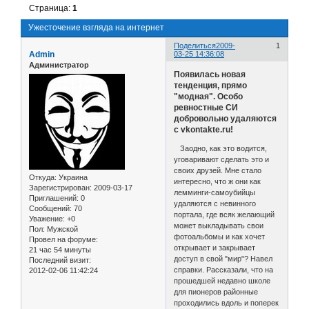
Страница:
1
Ужесточение взгляда на интернет
Поделиться
2009-
1
Admin
03-25 14:36:08
Администратор
Появилась новая
тенденция, прямо
"модная". Особо
ревностные СИ
добровольно удаляются
с vkontakte.ru!
Заодно, как это водится,
уговаривают сделать это и
своих друзей. Мне стало
Откуда:
Украина
интересно, что ж они как
Зарегистрирован
: 2009-03-17
лемминги-самоубийцы
Приглашений:
0
удаляются с невинного
Сообщений:
70
портала, где всяк желающий
Уважение:
+0
может выкладывать свои
Пол:
Мужской
фотоальбомы и как хочет
Провел на форуме:
открывает и закрывает
21 час 54 минуты
доступ в свой "мир"? Навел
Последний визит:
справки. Рассказали, что на
2012-02-06 11:42:24
прошедшей недавно школе
для пионеров районные
проходились вдоль и поперек