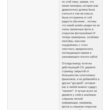
по этой теме, заявив, что
некая пионерка, которая (как
драматично) должна была
учиться в том же классе,
была отстранена от сей
радости обучения... потому
что некий шпиён увидел ее не
очень приличные фоты в
открытом фотоальбоме! И
теперь примерные, особливо
пионЭры, массово
поудалялись с этого
злостного, вредоносного,
поглощающего время и
умножающего похоти сайта!
Отсюда вывод: если вы
действующий СИ, держите
страницу закрытой от
большинства тупоголовых
фанатиков, и не добавляйте в
друзья "духарей", которые
вас в любой момент сдадут,
"запалят". А лучше всего не
держите у себя в альбомах
слишком личной
информации, например,
фоток в слишком открытом